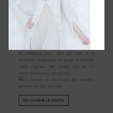
Le portail le plus actuel pour les produits
d’architecture et de design.
Découvrez le profil de
Karibian Descanso
sur
le site international
Archiproducts
, dans la
catégorie #furniture and #nightlife.
La communauté Archiproducts est un point
de référence pour ceux qui sont à la
recherche d’inspiration, de design et d’articles
100% originaux. Elle compte plus de 1,7
million d’utilisateurs enregistrés.
Cliquez et découvrez les modèles
karibiens les plus exclusifs.
DÉCOUVRIR LE PROFIL