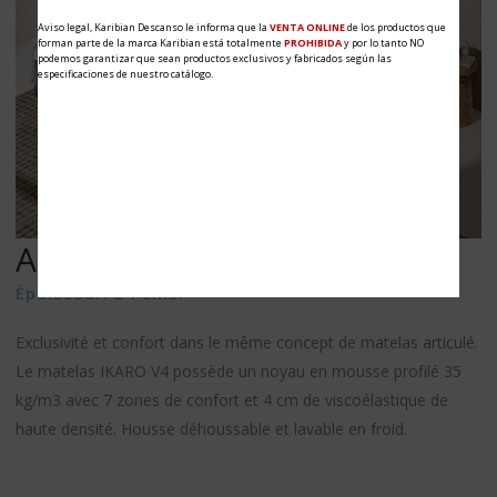
Aviso legal, Karibian Descanso le informa que la
VENTA ONLINE
de los productos que
forman parte de la marca Karibian está totalmente
PROHIBIDA
y por lo tanto NO
podemos garantizar que sean productos exclusivos y fabricados según las
especificaciones de nuestro catálogo.
ADAPTA V3
SÉRIE ARTICULÉS
Épaisseur: 24 cms.
Exclusivité et confort dans le même concept de matelas articulé.
Le matelas IKARO V4 possède un noyau en mousse profilé 35
kg/m3 avec 7 zones de confort et 4 cm de viscoélastique de
haute densité. Housse déhoussable et lavable en froid.