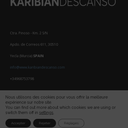
Ctra. Pinoso - Km. 2 S/N
Apdo. de Correos 611, 30510
Yecla (Murcia)
SPAIN
info@www.karibiandescanso.com
+34968753798
Nous utilisons des cookies pour vous offrir la meilleure
expérience sur notre site.
You can find out more about which cookies we are using or
switch them off in
settings
.
Accepter
Rejeter
Réglages