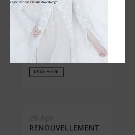
especificaciones de nuestro catálogo.
Karibian Descanso prolonge le OEKO-
TEX® 2017OK1452 AITEX pour une
année supplémentaire.Le certificat
Oeko-Tex Standard 100 est l´étiquette
écologique leader mondial pour
certifier les articles textiles qui sont
libres de substances nocives....
READ MORE
29 Apr
RENOUVELLEMENT