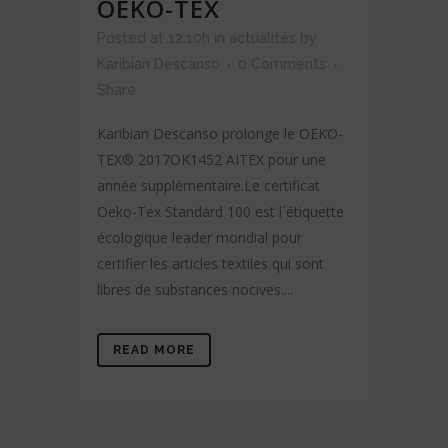
OEKO-TEX
Posted at 12:10h
in
actualités
by
Karibian Descanso
0 Comments
Share
Karibian Descanso prolonge le OEKO-
TEX® 2017OK1452 AITEX pour une
année supplémentaire.Le certificat
Oeko-Tex Standard 100 est l´étiquette
écologique leader mondial pour
certifier les articles textiles qui sont
libres de substances nocives....
READ MORE