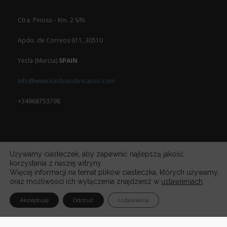
Ctra. Pinoso - Km. 2 S/N
Apdo. de Correos 611, 30510
Yecla (Murcia)
SPAIN
info@www.karibiandescanso.com
+34968753798
Używamy ciasteczek, aby zapewnić najlepszą jakość
korzystania z naszej witryny.
Więcej informacji na temat plików ciasteczka, których używamy,
oraz możliwości ich wyłączenia znajdziesz w
ustawieniach
.
Akceptuję
Odrzuć
Ustawienia