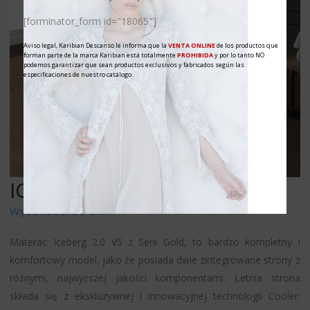
[forminator_form id="18065"]
Aviso legal, Karibian Descanso le informa que la
VENTA ONLINE
de los productos que
forman parte de la marca Karibian está totalmente
PROHIBIDA
y por lo tanto NO
podemos garantizar que sean productos exclusivos y fabricados según las
especificaciones de nuestro catálogo.
ICEBERG 2.0 V5
SERIA GOLD
Wysokość: 30 cm.
Materac Iceberg 2.0 V5 z Serii Gold, to bardzo kompletny i
komfortowy model, jako że posiada dwie zintegrowane strony z
różnymi, najwyższej jakości komponentami. Letnia strona
składa się z ekskluzywnej i innowacyjnej technologii Cooler: