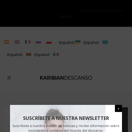
NO ESTÁ PERMITIDA LA VENTA ONLINE DE LOS PRODUCTOS KARIBIAN.
Solo se autoriza la venta en TIENDAS FÍSICAS.
*Consulte Condiciones de la
Garantía*
(Español)
(Español)
(Español)
(Español)
SUSCRÍBETE A NUESTRA NEWSLETTER
Suscríbete a nuestro boletín de noticias y recibe información sobre
novedades y consejos del mundo del descanso.