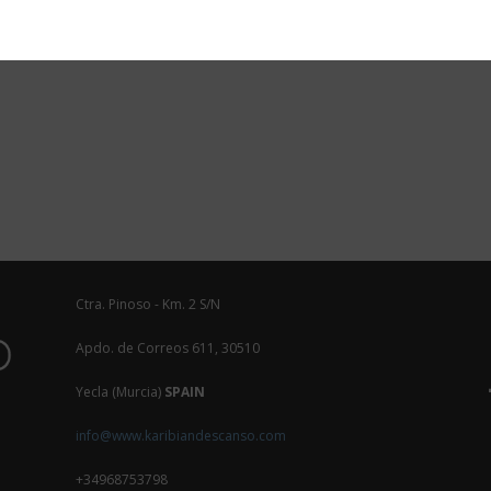
Ctra. Pinoso - Km. 2 S/N
Apdo. de Correos 611, 30510
Yecla (Murcia)
SPAIN
info@www.karibiandescanso.com
+34968753798