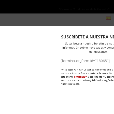
NO ESTÁ PERMITIDA LA VENTA ONLINE DE LOS PRODUCTOS KARIBIAN.
olo se autoriza la venta en TIENDAS FÍSICAS.
*Consulte Condiciones de la Garantía*
-TEX
PRODUKTY
MATERIAŁY
EKSPORT
NOWOŚC
SUSCRÍBETE A NUESTRA N
Suscríbete a nuestro boletín de noti
información sobre novedades y cons
del descanso.
[forminator_form id="18065"]
Aviso legal, Karibian Descanso le informa que la
los productos que forman parte de la marca Kari
totalmente
PROHIBIDA
y por lo tanto NO podem
sean productos exclusivos y fabricados según las
nuestro catálogo.