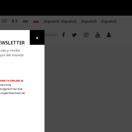
(Español)
(Español)
(Español)
(Español)
I
KONTAKT
(Español)
EWSLETTER
cias y recibe
ejos del mundo
VENTA ONLINE
de
bian está
os garantizar que
 especificaciones de