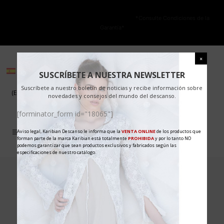
NO ESTÁ PERMITIDA LA VENTA ONLINE DE LOS PRODUCTOS KARIBIAN.
Solo se autoriza la venta en TIENDAS FÍSICAS.
*Consulte Condiciones de la
Garantía*
(Español)
(Español)
SUSCRÍBETE A NUESTRA NEWSLETTER
Suscríbete a nuestro boletín de noticias y recibe información sobre
(Español)
(Español)
novedades y consejos del mundo del descanso.
[forminator_form id="18065"]
Aviso legal, Karibian Descanso le informa que la
VENTA ONLINE
de los productos que
forman parte de la marca Karibian está totalmente
PROHIBIDA
y por lo tanto NO
podemos garantizar que sean productos exclusivos y fabricados según las
especificaciones de nuestro catálogo.
No posts were found.