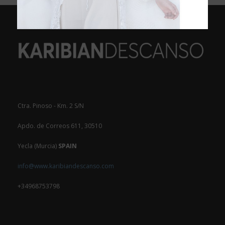
Ctra. Pinoso - Km. 2 S/N
Apdo. de Correos 611, 30510
Yecla (Murcia)
SPAIN
info@www.karibiandescanso.com
+34968753798