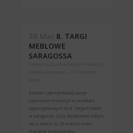
30 Mar
8. TARGI
MEBLOWE
SARAGOSSA
Posted at 13:12h
in
Ferias
,
noticias
by
Karibian Descanso
0 Comments
Share
Karibian zaprezentował swoje
najnowsze innowacje w modelach
wypoczynkowych na 8. Targach Mebli
w Saragossie 2022. Wydarzenie odbyło
się w dniach 22-25 marca i miało
charakter profesjonalny....