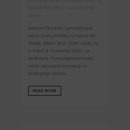
Posted at 12:18h
in
noticias
,
Ferias
by
Karibian Descanso
0 Comments
Share
Karibian Descanso zaprezentował
swoje nowe produkty na Salone del
Mobile. Milano 2025, które odbyły się
w dniach 8-13 kwietnia 2025 r. w
Mediolanie. Firma zaprezentowała
swoje najnowsze innowacje na
atrakcyjnym stoisku....
READ MORE