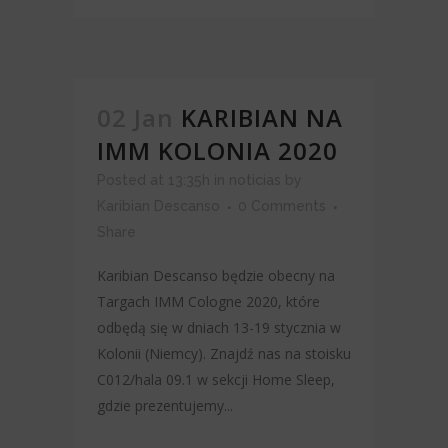
02 Jan
KARIBIAN NA
IMM KOLONIA 2020
Posted at 13:35h
in
noticias
by
Karibian Descanso
0 Comments
Share
Karibian Descanso będzie obecny na
Targach IMM Cologne 2020, które
odbędą się w dniach 13-19 stycznia w
Kolonii (Niemcy). Znajdź nas na stoisku
C012/hala 09.1 w sekcji Home Sleep,
gdzie prezentujemy...