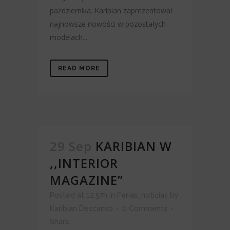
października. Karibian zaprezentował
najnowsze nowości w pozostałych
modelach....
READ MORE
29 Sep
KARIBIAN W
,,INTERIOR
MAGAZINE”
Posted at 12:57h
in
Ferias
,
noticias
by
Karibian Descanso
0 Comments
Share