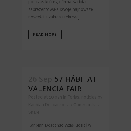
podczas którego firma Karibian
zaprezentowała swoje najnowsze
nowości z zakresu rekreacji....
READ MORE
26 Sep
57 HÁBITAT
VALENCIA FAIR
Posted at 10:02h
in
Ferias
,
noticias
by
Karibian Descanso
0 Comments
Share
Karibian Descanso wziął udział w