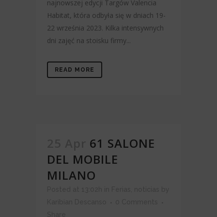
najnowszej edycji Targów Valencia
Habitat, która odbyła się w dniach 19-
22 września 2023. Kilka intensywnych
dni zajęć na stoisku firmy...
READ MORE
25 Apr
61 SALONE
DEL MOBILE
MILANO
Posted at 13:02h
in
Ferias
,
noticias
by
Karibian Descanso
0 Comments
Share