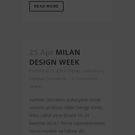
READ MORE
25 Apr
MILAN
DESIGN WEEK
Posted at 11:47h
in
Ferias
,
noticias
by
Karibian Descanso
0 Comments
Share
Karibian Descanso pokazywał swoje
nowości podczas Milan Design Week,
który odbył się w dniach 15–21
kwietnia 2024 r. Firma zaprezentowała
swoje modele na Salone del