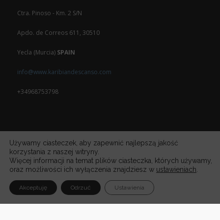
Ctra. Pinoso - Km. 2 S/N
Apdo. de Correos 611, 30510
Yecla (Murcia)
SPAIN
info@www.karibiandescanso.com
+34968753798
Używamy ciasteczek, aby zapewnić najlepszą jakość
korzystania z naszej witryny.
Więcej informacji na temat plików ciasteczka, których używamy,
oraz możliwości ich wyłączenia znajdziesz w
ustawieniach
.
Akceptuję
Odrzuć
Ustawienia
(Español)
POLITICA DE PRIVACIDAD
•
NEWSLETTER
•
CONTACTO
•
BUZON