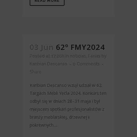
READ MORE
03 Jun
62º FMY2024
Posted at 17:26h
in
noticias
,
Ferias
by
Karibian Descanso
0 Comments
Share
Karibian Descanso wziął udział w 62.
Targach Mebli Yecla 2024. Konkurs ten
odbył się w dniach 28–31 maja i był
miejscem spotkań profesjonalistów z
branży meblarskiej, drzewnej i
pokrewnych....