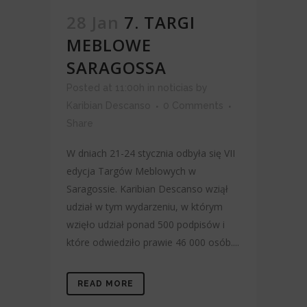
28 Jan
7. TARGI
MEBLOWE
SARAGOSSA
Posted at 11:00h
in
noticias
by
Karibian Descanso
0 Comments
Share
W dniach 21-24 stycznia odbyła się VII
edycja Targów Meblowych w
Saragossie. Karibian Descanso wziął
udział w tym wydarzeniu, w którym
wzięło udział ponad 500 podpisów i
które odwiedziło prawie 46 000 osób....
READ MORE