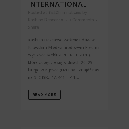
INTERNATIONAL
Posted at 18:10h
in
noticias
by
Karibian Descanso
0 Comments
Share
Karibian Descanso weźmie udział w
Kijowskim Międzynarodowym Forum i
Wystawie Mebli 2020 (KIFF 2020),
które odbędzie się w dniach 26–29
lutego w Kijowie (Ukraina). Znajdź nas
na STOISKU 1A 441 – P 1....
READ MORE