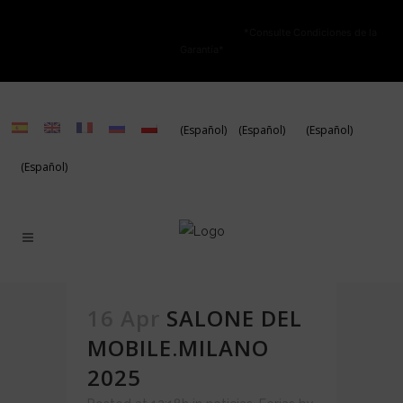
NO ESTÁ PERMITIDA LA VENTA ONLINE DE LOS PRODUCTOS KARIBIAN.
Solo se autoriza la venta en TIENDAS FÍSICAS.
*Consulte Condiciones de la
Garantía*
(Español)
(Español)
(Español)
(Español)
16 Apr
SALONE DEL
MOBILE.MILANO
2025