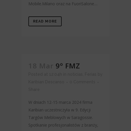
Mobile.Milano oraz na FuoriSalone....
READ MORE
18 Mar
9º FMZ
Posted at 12:04h
in
noticias
,
Ferias
by
Karibian Descanso
0 Comments
Share
W dniach 12-15 marca 2024 firma
Karibian uczestniczyła w 9. Edycji
Targów Meblowych w Saragossie.
Spotkanie profesjonalistów z branży,