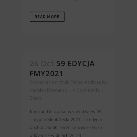
READ MORE
26 Oct
59 EDYCJA
FMY2021
Posted at 10:30h
in
Ferias
,
noticias
by
Karibian Descanso
0 Comments
Share
Karibian Descanso wziął udział w 59.
Targach Mebli Yecla 2021. Ta edycja
obchodziła 60. rocznicę wydarzenia i
odbyła się w dniach 20-23