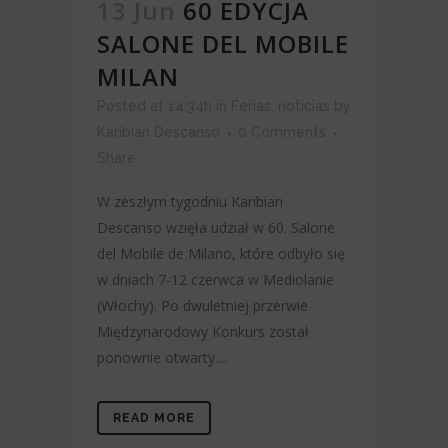
13 Jun
60 EDYCJA
SALONE DEL MOBILE
MILAN
Posted at 14:34h
in
Ferias
,
noticias
by
Karibian Descanso
0 Comments
Share
W zeszłym tygodniu Karibian
Descanso wzięła udział w 60. Salone
del Mobile de Milano, które odbyło się
w dniach 7-12 czerwca w Mediolanie
(Włochy). Po dwuletniej przerwie
Międzynarodowy Konkurs został
ponownie otwarty....
READ MORE