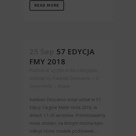
READ MORE
25 Sep
57 EDYCJA
FMY 2018
Posted at 15:56h
in
Sin categoría
,
noticias
by
Karibian Descanso
0
Comments
Share
Karibian Descanso wziął udział w 57.
Edycji Targów Mebli Yecla 2018, w
dniach 17-20 września. Przedstawiamy
nowe stoisko, na którym można było
odkryć różne modele podstawek....