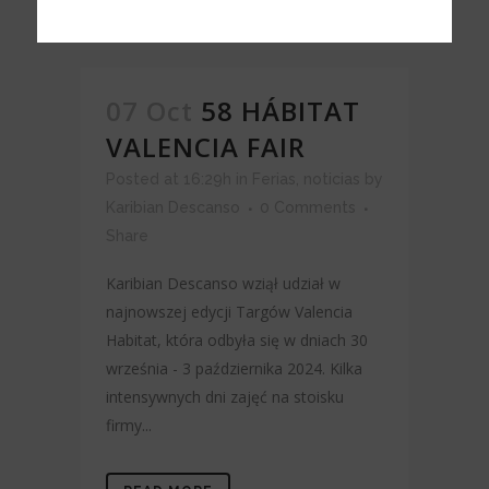
07 Oct
58 HÁBITAT
VALENCIA FAIR
Posted at 16:29h
in
Ferias
,
noticias
by
Karibian Descanso
0 Comments
Share
Karibian Descanso wziął udział w
najnowszej edycji Targów Valencia
Habitat, która odbyła się w dniach 30
września - 3 października 2024. Kilka
intensywnych dni zajęć na stoisku
firmy...