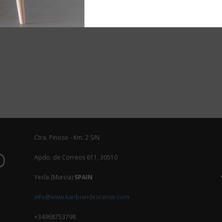
Ctra. Pinoso - Km. 2 S/N
Apdo. de Correos 611, 30510
Yecla (Murcia)
SPAIN
info@www.karibiandescanso.com
+34968753798