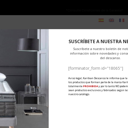
NO ESTÁ PERMITIDA LA VENTA ONLINE DE LOS PRODUCTOS KARIBIAN.
olo se autoriza la venta en TIENDAS FÍSICAS.
*Consulte Condiciones de la Garantía*
dwa sposoby na odpoczynek
-TEX
PRODUKTY
MATERIAŁY
EKSPORT
NOWOŚC
ribian Descanso
0 Comments
Share
SUSCRÍBETE A NUESTRA N
ry materac hybrydowy najlepiej do Ciebie pasuje. Porównujemy pian
Suscríbete a nuestro boletín de noti
información sobre novedades y cons
del descanso.
[forminator_form id="18065"]
Aviso legal, Karibian Descanso le informa que la
los productos que forman parte de la marca Kari
totalmente
PROHIBIDA
y por lo tanto NO podem
sean productos exclusivos y fabricados según las
nuestro catálogo.