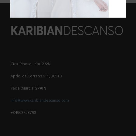
Ctra. Pinoso - Km. 2 S/N
Apdo. de Correos 611, 30510
Yecla (Murcia)
SPAIN
info@www.karibiandescanso.com
+34968753798