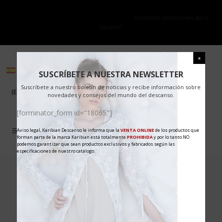
NO ESTÁ PERMITIDA LA VENTA ONLINE DE LOS PRODUCTOS KARIBIAN.
Solo se autoriza la venta en TIENDAS FÍSICAS.
*Consulte Condiciones de la
Garantía*
(Español)
(Español)
SUSCRÍBETE A NUESTRA NEWSLETTER
Suscríbete a nuestro boletín de noticias y recibe información sobre
(Español)
(Español)
novedades y consejos del mundo del descanso.
[forminator_form id="18065"]
Aviso legal, Karibian Descanso le informa que la
VENTA ONLINE
de los productos que
forman parte de la marca Karibian está totalmente
PROHIBIDA
y por lo tanto NO
podemos garantizar que sean productos exclusivos y fabricados según las
especificaciones de nuestro catálogo.
No posts were found.