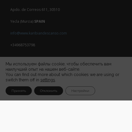
Apdo. de Correos 611, 30510
Yecla (Murcia)
SPAIN
info@www.karibiandescanso.com
+34968753798
Мы используем файлы cookie, чтобы обеспечить вам
наилучший опыт на нашем веб-сайте.
You can find out more about which cookies we are using or
switch them off in
settings
.
Принять
Отклонить
Настройки
ПОЛИТИКА КОНФИДЕНЦИАЛЬНОСТИ
•
NEWSLETTER
•
CONTACT