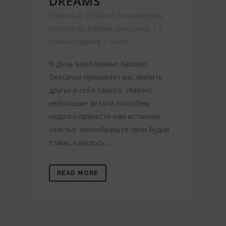
DREAMS
Posted at 16:50h
in
Sin categoría
,
noticias
by
Karibian Descanso
5
комментариев
Share
В День влюбленных Karibian
Descanso призывает вас любить
других и себя самого. Именно
небольшие детали способны
надолго принести нам истинное
счастье. азнообразьте свои будни
этими, казалось...
READ MORE