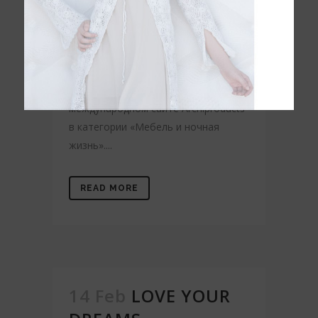
Archiproducts - это самый
современный портал об
архитектуре и дизайнерских
продуктах. Откройте для себя
профиль Karibian Descanso на
международном сайте Archiproducts
в категории «Мебель и ночная
жизнь»....
READ MORE
14 Feb
LOVE YOUR