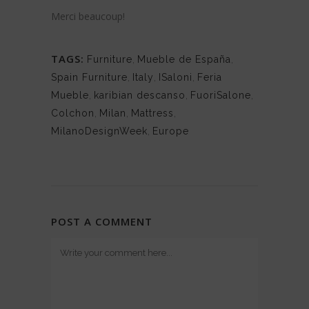
Merci beaucoup!
TAGS:
Furniture
,
Mueble de España
,
Spain Furniture
,
Italy
,
ISaloni
,
Feria
Mueble
,
karibian descanso
,
FuoriSalone
,
Colchon
,
Milan
,
Mattress
,
MilanoDesignWeek
,
Europe
POST A COMMENT