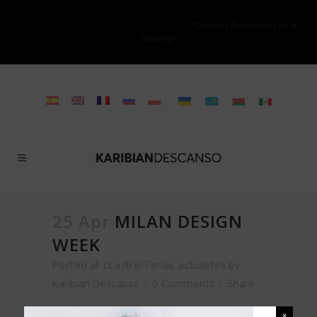
NO ESTÁ PERMITIDA LA VENTA ONLINE DE LOS PRODUCTOS KARIBIAN.
Solo se autoriza la venta en TIENDAS FÍSICAS.
*Consulte Condiciones de la
Garantía*
25 Apr
MILAN DESIGN
WEEK
Posted at 11:47h
in
Ferias
,
actualités
by
Karibian Descanso
0 Comments
Share
En avril dernier, Karibian était présent à