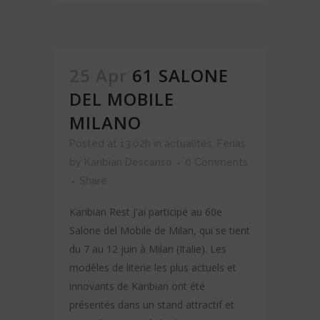
25 Apr
61 SALONE
DEL MOBILE
MILANO
Posted at 13:02h
in
actualités
,
Ferias
by
Karibian Descanso
0 Comments
Share
Karibian Rest J'ai participé au 60e
Salone del Mobile de Milan, qui se tient
du 7 au 12 juin à Milan (Italie). Les
modèles de literie les plus actuels et
innovants de Karibian ont été
présentés dans un stand attractif et