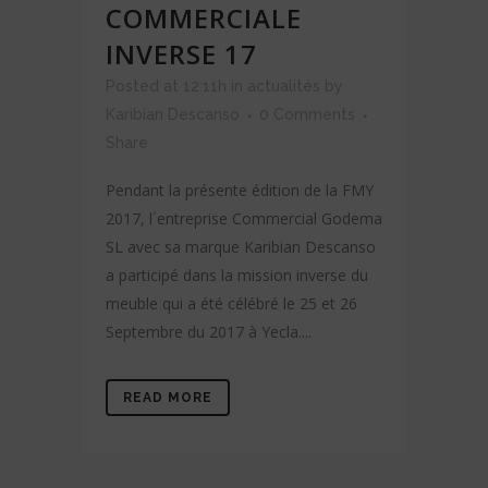
COMMERCIALE
INVERSE 17
Posted at 12:11h
in
actualités
by
Karibian Descanso
0 Comments
Share
Pendant la présente édition de la FMY
2017, l´entreprise Commercial Godema
SL avec sa marque Karibian Descanso
a participé dans la mission inverse du
meuble qui a été célébré le 25 et 26
Septembre du 2017 à Yecla....
READ MORE