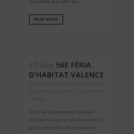
accueillant, aux côtés des...
READ MORE
27 Sep
56E FÉRIA
D’HABITAT VALENCE
Posted at 12:02h
in
Ferias
,
actualités
by
Karibian Descanso
0 Comments
Share
Du 20 au 23 septembre, Karibian
Descanso a exposé ses nouveautés à
la 56e édition de la Foire Hábitat à