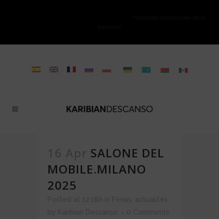
NO ESTÁ PERMITIDA LA VENTA ONLINE DE LOS PRODUCTOS KARIBIAN.
Solo se autoriza la venta en TIENDAS FÍSICAS.
*Consulte Condiciones de la
Garantía*
16 Apr
SALONE DEL
MOBILE.MILANO
2025
Posted at 12:18h
in
Ferias
,
actualités
by
Karibian Descanso
0 Comments