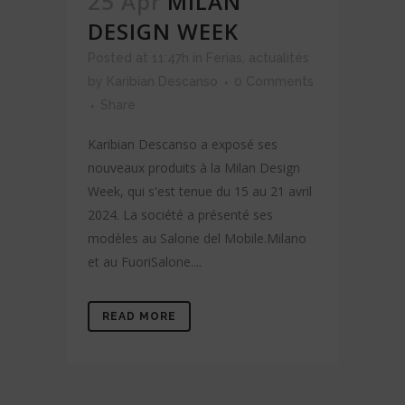
25 Apr
MILAN
DESIGN WEEK
Posted at 11:47h
in
Ferias
,
actualités
by
Karibian Descanso
0 Comments
Share
Karibian Descanso a exposé ses
nouveaux produits à la Milan Design
Week, qui s'est tenue du 15 au 21 avril
2024. La société a présenté ses
modèles au Salone del Mobile.Milano
et au FuoriSalone....
READ MORE