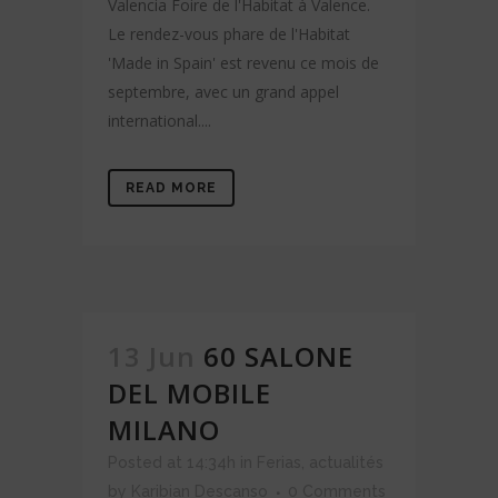
Valencia Foire de l'Habitat à Valence.
Le rendez-vous phare de l'Habitat
'Made in Spain' est revenu ce mois de
septembre, avec un grand appel
international....
READ MORE
13 Jun
60 SALONE
DEL MOBILE
MILANO
Posted at 14:34h
in
Ferias
,
actualités
by
Karibian Descanso
0 Comments