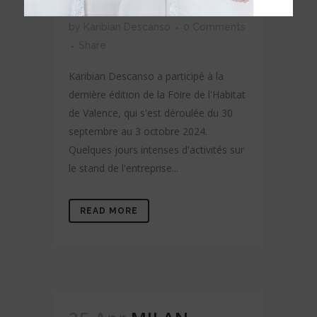
Posted at 16:29h
in
actualités
,
Ferias
by
Karibian Descanso
0 Comments
Share
Karibian Descanso a participé à la
dernière édition de la Foire de l'Habitat
de Valence, qui s'est déroulée du 30
septembre au 3 octobre 2024.
Quelques jours intenses d'activités sur
le stand de l'entreprise...
READ MORE