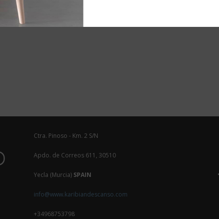
Ctra. Pinoso - Km. 2 S/N
Apdo. de Correos 611, 30510
Yecla (Murcia)
SPAIN
info@www.karibiandescanso.com
+34968753798