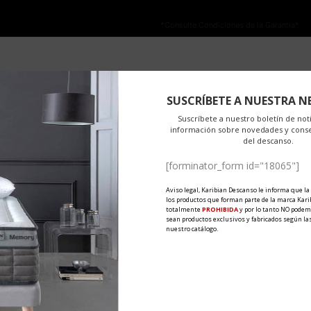
NO ESTÁ PERMITIDA LA VENTA ONLINE DE LOS PRODUCTOS KARIBIAN.
olo se autoriza la venta en TIENDAS FÍSICAS.
*Consulte Condiciones de la Garantía*
ard 100: qu’est-ce que c’est et pou
OEKO-TEX
PRODUITS
MATÉRIAUX
EXPORT
AC
SUSCRÍBETE A NUESTRA N
Karibian Descanso
0 Comments
Share
Suscríbete a nuestro boletín de noti
información sobre novedades y cons
KO-TEX® Standard 100 et pourquoi elle est essentielle pour un sommei
del descanso.
[forminator_form id="18065"]
Aviso legal, Karibian Descanso le informa que la
los productos que forman parte de la marca Kari
totalmente
PROHIBIDA
y por lo tanto NO podem
sean productos exclusivos y fabricados según las
nuestro catálogo.