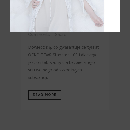
znaczenie podczas
snu
Posted at 10:00h
in
Descanso
,
noticias
by
Karibian Descanso
0
Comments
Share
Dowiedz się, co gwarantuje certyfikat
OEKO-TEX® Standard 100 i dlaczego
jest on tak ważny dla bezpiecznego
snu wolnego od szkodliwych
substancji...
READ MORE