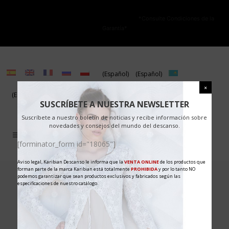
NO ESTÁ PERMITIDA LA VENTA ONLINE DE LOS PRODUCTOS KARIBIAN.
Solo se autoriza la venta en TIENDAS FÍSICAS.
*Consulte Condiciones de la
Garantía*
(Español)
(Español)
(Español)
(Español)
SUSCRÍBETE A NUESTRA NEWSLETTER
Suscríbete a nuestro boletín de noticias y recibe información sobre
novedades y consejos del mundo del descanso.
[forminator_form id="18065"]
Aviso legal, Karibian Descanso le informa que la
VENTA ONLINE
de los productos que
forman parte de la marca Karibian está totalmente
PROHIBIDA
y por lo tanto NO
05 May
OEKO-TEX®
podemos garantizar que sean productos exclusivos y fabricados según las
especificaciones de nuestro catálogo.
Standard 100: czym
jest i dlaczego ma