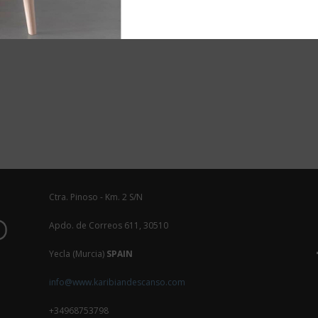
Ctra. Pinoso - Km. 2 S/N
Apdo. de Correos 611, 30510
Yecla (Murcia)
SPAIN
info@www.karibiandescanso.com
+34968753798