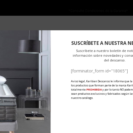
NO ESTÁ PERMITIDA LA VENTA ONLINE DE LOS PRODUCTOS KARIBIAN.
olo se autoriza la venta en TIENDAS FÍSICAS.
*Consulte Condiciones de la Garantía*
on
OEKO-TEX
PRODUITS
MATÉRIAUX
EXPORT
AC
omequedoencasa
by
Karibian Descanso
0 Comments
Share
SUSCRÍBETE A NUESTRA N
essage d'optimisme pour aider toutes les personnes à endurer ce con
Suscríbete a nuestro boletín de noti
información sobre novedades y cons
..
del descanso.
[forminator_form id="18065"]
Aviso legal, Karibian Descanso le informa que la
los productos que forman parte de la marca Kari
totalmente
PROHIBIDA
y por lo tanto NO podem
sean productos exclusivos y fabricados según las
nuestro catálogo.