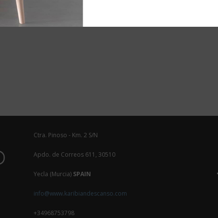
Ctra. Pinoso - Km. 2 S/N
Apdo. de Correos 611, 30510
Yecla (Murcia)
SPAIN
info@www.karibiandescanso.com
+34968753798