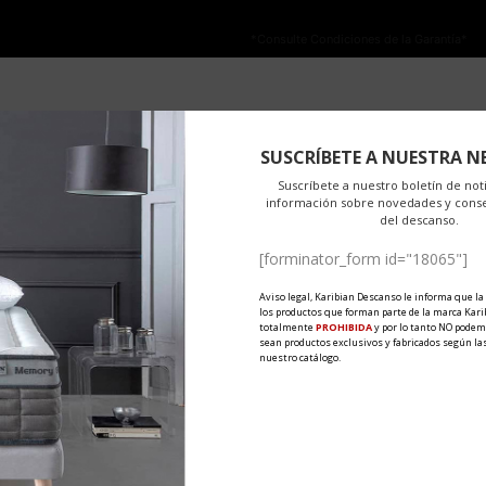
NO ESTÁ PERMITIDA LA VENTA ONLINE DE LOS PRODUCTOS KARIBIAN.
olo se autoriza la venta en TIENDAS FÍSICAS.
*Consulte Condiciones de la Garantía*
on
OEKO-TEX
PRODUITS
MATÉRIAUX
EXPORT
AC
omequedoencasa
by
Karibian Descanso
0 Comments
Share
SUSCRÍBETE A NUESTRA N
essage d'optimisme pour aider toutes les personnes à endurer ce con
Suscríbete a nuestro boletín de noti
información sobre novedades y cons
..
del descanso.
[forminator_form id="18065"]
Aviso legal, Karibian Descanso le informa que la
los productos que forman parte de la marca Kari
totalmente
PROHIBIDA
y por lo tanto NO podem
sean productos exclusivos y fabricados según las
nuestro catálogo.