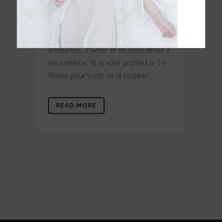
Le bien-être est le début de tout. Chez
Karibian Descanso, nous vous
proposons pour cette journée des
amoureux, d’aimer et de vous aimer à
vous-même. Et si vous profitez le 14
février pour sortir de la routine?...
READ MORE