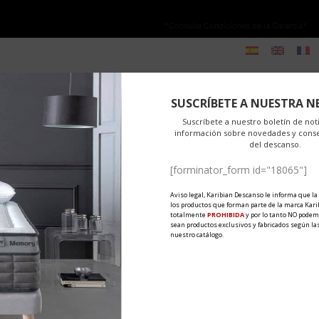
NO ESTÁ PERMITIDA LA VENTA ONLINE DE LOS PRODUCTOS KARIBIAN.
olo se autoriza la venta en TIENDAS FÍSICAS.
*Consulte Condiciones de la Garantía*
 SNY
-TEX
PRODUKTY
MATERIAŁY
EKSPORT
NOWOŚC
y
Karibian Descanso
5 komentarzy
Share
SUSCRÍBETE A NUESTRA N
go. Karibian Descanso proponuje, abyś w te Walentynki wykorzystał 
Suscríbete a nuestro boletín de noti
información sobre novedades y cons
e w małych szczegółach życia....
del descanso.
[forminator_form id="18065"]
Aviso legal, Karibian Descanso le informa que la
los productos que forman parte de la marca Kari
totalmente
PROHIBIDA
y por lo tanto NO podem
sean productos exclusivos y fabricados según las
nuestro catálogo.