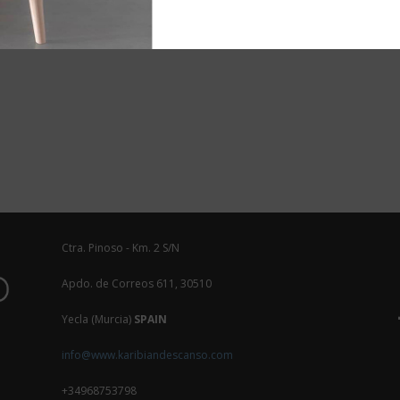
Ctra. Pinoso - Km. 2 S/N
Apdo. de Correos 611, 30510
Yecla (Murcia)
SPAIN
info@www.karibiandescanso.com
+34968753798