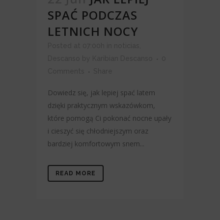
SPAĆ PODCZAS
LETNICH NOCY
Posted at 07:00h
in
noticias
,
Descanso
by
Karibian Descanso
0
Comments
Share
Dowiedz się, jak lepiej spać latem
dzięki praktycznym wskazówkom,
które pomogą Ci pokonać nocne upały
i cieszyć się chłodniejszym oraz
bardziej komfortowym snem...
READ MORE