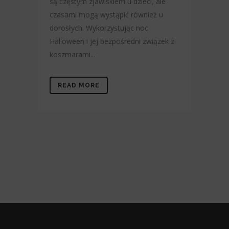
są częstym zjawiskiem u dzieci, ale
czasami mogą wystąpić również u
dorosłych. Wykorzystując noc
Halloween i jej bezpośredni związek z
koszmarami...
READ MORE