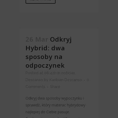
26 Mar
Odkryj
Hybrid: dwa
sposoby na
odpoczynek
Posted at 08:42h
in
noticias
,
Descanso
by
Karibian Descanso
0
Comments
Share
Odkryj dwa sposoby wypoczynku i
sprawdź, który materac hybrydowy
najlepiej do Ciebie pasuje.