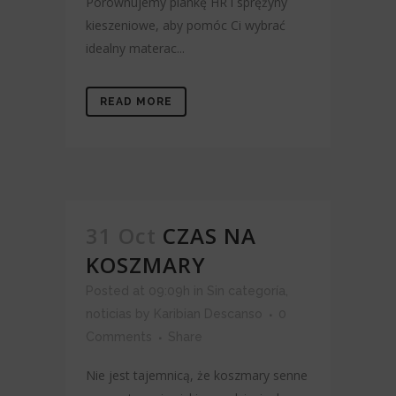
Porównujemy piankę HR i sprężyny
kieszeniowe, aby pomóc Ci wybrać
idealny materac...
READ MORE
31 Oct
CZAS NA
KOSZMARY
Posted at 09:09h
in
Sin categoría
,
noticias
by
Karibian Descanso
0
Comments
Share
Nie jest tajemnicą, że koszmary senne