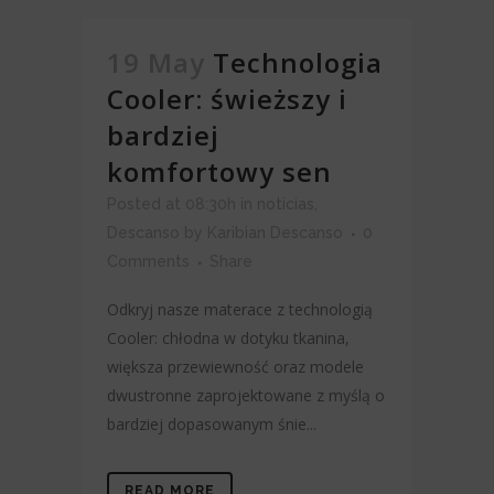
19 May
Technologia
Cooler: świeższy i
bardziej
komfortowy sen
Posted at 08:30h
in
noticias
,
Descanso
by
Karibian Descanso
0
Comments
Share
Odkryj nasze materace z technologią
Cooler: chłodna w dotyku tkanina,
większa przewiewność oraz modele
dwustronne zaprojektowane z myślą o
bardziej dopasowanym śnie...
READ MORE