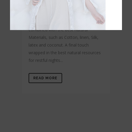
Karibian's exclusive Eco-Nature
Collection goes beyong the limits of
Comfort. Comfort and Technology,
combined with the best natural
Materials, such as Cotton, linen, Silk,
latex and coconut. A final touch
wrapped in the best natural resources
for restful nights...
READ MORE