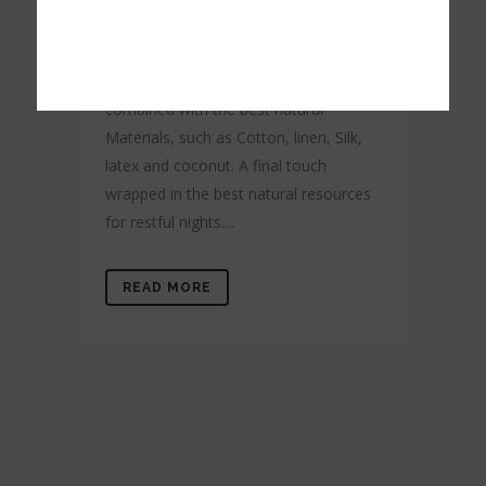
Karibian's exclusive Eco-Nature
Collection goes beyong the limits of
Comfort. Comfort and Technology,
combined with the best natural
Materials, such as Cotton, linen, Silk,
latex and coconut. A final touch
wrapped in the best natural resources
for restful nights....
READ MORE