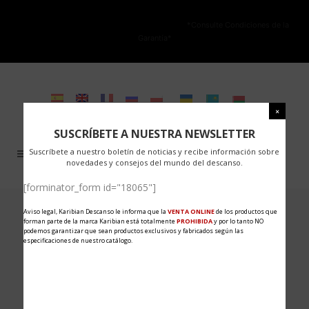
NO ESTÁ PERMITIDA LA VENTA ONLINE DE LOS PRODUCTOS KARIBIAN.
Solo se autoriza la venta en TIENDAS FÍSICAS.
*Consulte Condiciones de la
Garantía*
SUSCRÍBETE A NUESTRA NEWSLETTER
Suscríbete a nuestro boletín de noticias y recibe información sobre
novedades y consejos del mundo del descanso.
[forminator_form id="18065"]
20 Dec
ECO-NATURE
Aviso legal, Karibian Descanso le informa que la
VENTA ONLINE
de los productos que
forman parte de la marca Karibian está totalmente
PROHIBIDA
y por lo tanto NO
podemos garantizar que sean productos exclusivos y fabricados según las
COLLECTION
especificaciones de nuestro catálogo.
Posted at 10:42h
in
Sin categoría
,
news
by
Karibian Descanso
0
Comments
Share