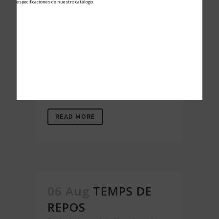
especificaciones de nuestro catálogo.
Août est le mois des vacances par
excellence. En cette année si étrange
que nous vivons, nous avons plus que
jamais besoin d'une pause pour nous
déconnecter de la réalité, compte tenu
de tous les événements qui se sont
produits....
READ MORE
06 Aug
TEMPS DE
REPOS