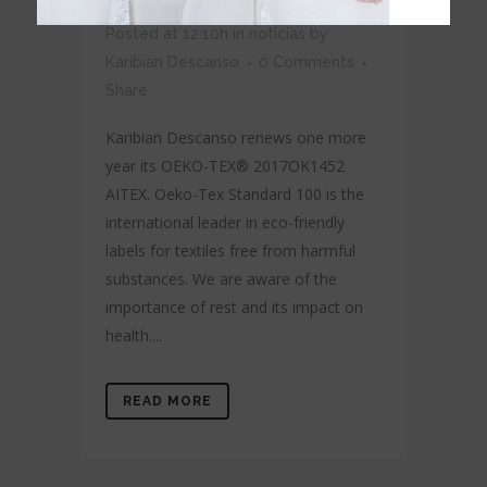
OEKO-TEX
Posted at 12:10h
in
noticias
by
Karibian Descanso
0 Comments
Share
Karibian Descanso renews one more
year its OEKO-TEX® 2017OK1452
AITEX. Oeko-Tex Standard 100 is the
international leader in eco-friendly
labels for textiles free from harmful
substances. We are aware of the
importance of rest and its impact on
health....
READ MORE