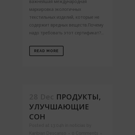
важнейшая международная
маркировка экологичных
текстильных изделий, которые не
содержит вредных веществ.Почему
надо требовать этот сертификат?...
READ MORE
28 Dec
ПРОДУКТЫ,
УЛУЧШАЮЩИЕ
СОН
Posted at 13:04h
in
noticias
by
Karibian Descanso
0 Comments