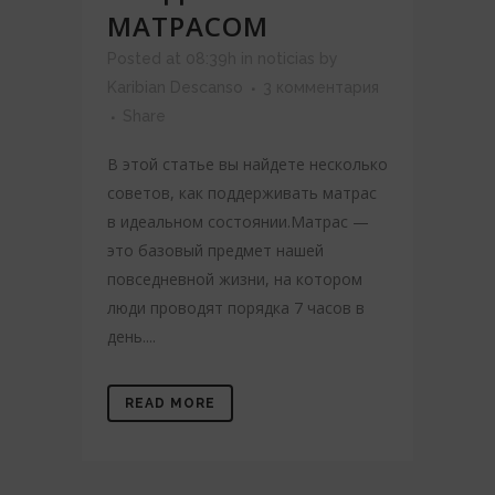
МАТРАСОМ
Posted at 08:39h
in
noticias
by
Karibian Descanso
3 комментария
Share
В этой статье вы найдете несколько
советов, как поддерживать матрас
в идеальном состоянии.Матрас —
это базовый предмет нашей
повседневной жизни, на котором
люди проводят порядка 7 часов в
день....
READ MORE