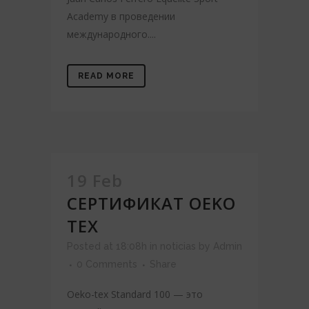
Academy в проведении
международного....
READ MORE
19 Feb
СЕРТИФИКАТ OEKO
TEX
Posted at 18:08h
in
noticias
by
Admin
0 Comments
Share
Oeko-tex Standard 100 — это