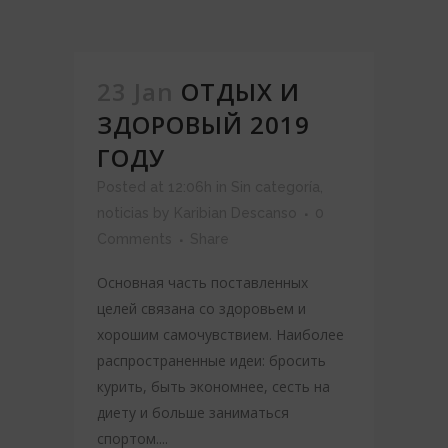
23 Jan
ОТДЫХ И
ЗДОРОВЫЙ 2019
ГОДУ
Posted at 12:06h
in
Sin categoría
,
noticias
by
Karibian Descanso
0
Comments
Share
Основная часть поставленных
целей связана со здоровьем и
хорошим самочувствием. Наиболее
распространенные идеи: бросить
курить, быть экономнее, сесть на
диету и больше заниматься
спортом....