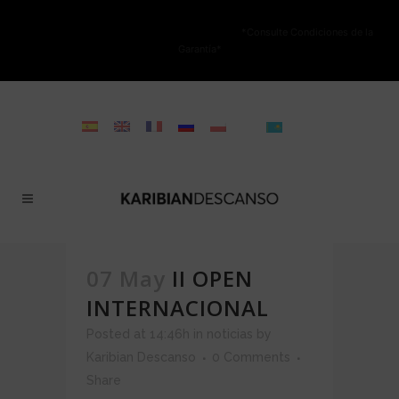
NO ESTÁ PERMITIDA LA VENTA ONLINE DE LOS PRODUCTOS KARIBIAN.
Solo se autoriza la venta en TIENDAS FÍSICAS.
*Consulte Condiciones de la
Garantía*
07 May
II OPEN
INTERNACIONAL
Posted at 14:46h
in
noticias
by
Karibian Descanso
0 Comments
Share