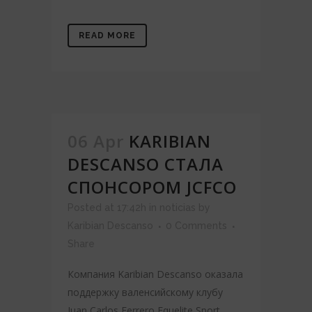
READ MORE
06 Apr
KARIBIAN
DESCANSO СТАЛА
СПОНСОРОМ JCFCO
Posted at 17:42h
in
noticias
by
Karibian Descanso
0 Comments
Share
Компания Karibian Descanso оказала
поддержку валенсийскому клубу
Juan Carlos Ferrero Equelite Sport