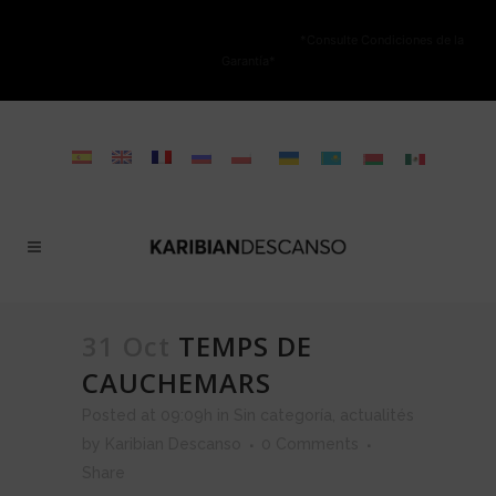
NO ESTÁ PERMITIDA LA VENTA ONLINE DE LOS PRODUCTOS KARIBIAN.
Solo se autoriza la venta en TIENDAS FÍSICAS.
*Consulte Condiciones de la
Garantía*
31 Oct
TEMPS DE
CAUCHEMARS
Posted at 09:09h
in
Sin categoría
,
actualités
by
Karibian Descanso
0 Comments
Share