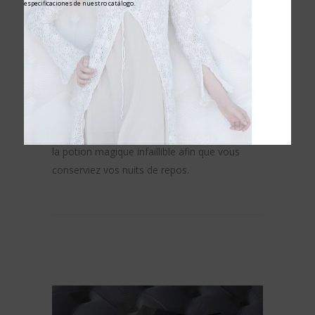
especificaciones de nuestro catálogo.
dormir. Pendant notre sommeil, nous nous
reposons, mais nous nous immergeons
également dans le monde des rêves, où
l’imagination et la créativité émergent au plus
haut niveau.
L’équipe de Karibian Descanso n’aime pas les
astuces, c’est pourquoi nous vous apportons
la potion magique infaillible afin que vous
conserviez vos nuits de repos.