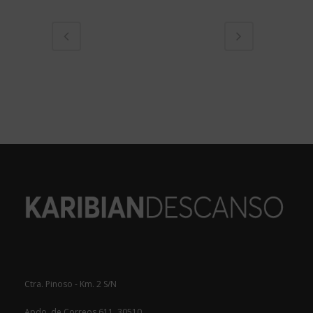
Ctra. Pinoso - Km. 2 S/N
Apdo. de Correos 611, 30510