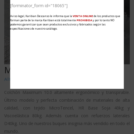
[forminator_form id="18065"]
Aviso legal, Karibian Descanso le informa que la
VENTA ONLINE
de los productos que
forman parte de la marca Karibian está totalmente
PROHIBIDA
y por lo tanto NO
podemos garantizar que sean productos exclusivos y fabricados según las
especificaciones de nuestro catálogo.
MAXIMUM 10.0
SERIE GOLD
Altura: 28 cms.
Colchón Maximum 10.0 altamente ergonómico y transpirable.
Último modelo y perfecta combinación de materiales de alta
calidad, con tejido MicroTencel, HR Base Soja 40kg y
Viscoelástica 80kg. Además cuenta con refuerzos laterales
D40kg. Uno de nuestros buques insignia más vendido en todo el
mundo.