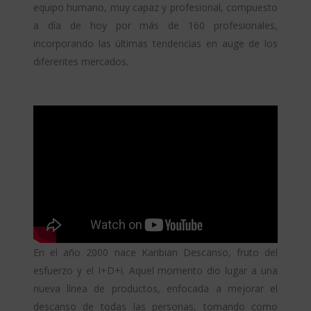
equipo humano, muy capaz y profesional, compuesto
a día de hoy por más de 160 profesionales,
incorporando las últimas tendencias en auge de los
diferentes mercados.
En el año 2000 nace Karibian Descanso, fruto del
esfuerzo y el I+D+i. Aquel momento dio lugar a una
nueva línea de productos, enfocada a mejorar el
descanso de todas las personas, tomando como