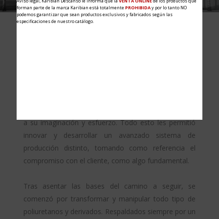
Aviso legal, Karibian Descanso le informa que la
VENTA ONLINE
de los productos que
forman parte de la marca Karibian está totalmente
PROHIBIDA
y por lo tanto NO
podemos garantizar que sean productos exclusivos y fabricados según las
especificaciones de nuestro catálogo.
FILOSOFÍA
¿Quiénes somos?
Año 1998, tras la salida de una crisis nacional, tres
jóvenes emprendedores decidieron dar rienda suelta
a su imaginación y esfuerzo. Todo esto les permitió
innovar y desarrollar un avanzado sistema de
producción distinto, tomando como referencia el
compromiso con el cliente, como algo fundamental.
Tras asentar las bases del camino a seguir, se
comenzó por transformar y manipular todo tipo de
poliuretanos y derivados. Respaldados siempre por un