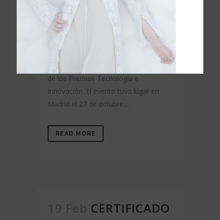
Share
Karibian Descanso ha sido
galardonado con el premio
"Innovación en descanso" otorgado
por el diario La Razón en su IV Edición
de los Premios Tecnología e
Innovación. El evento tuvo lugar en
Madrid el 27 de octubre....
READ MORE
19 Feb
CERTIFICADO