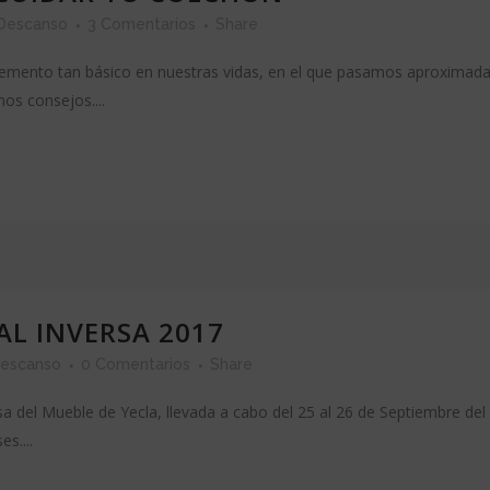
 Descanso
3 Comentarios
Share
elemento tan básico en nuestras vidas, en el que pasamos aproximada
os consejos....
AL INVERSA 2017
Descanso
0 Comentarios
Share
rsa del Mueble de Yecla, llevada a cabo del 25 al 26 de Septiembre d
s....