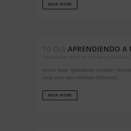
READ MORE
10 Oct
APRENDIENDO A 
Publicado el 16:16h
en
noticias
por
Karibian
Interior Show "Aprendiendo a respirar" obra d
Yecla, entre ellos KARIBIAN DESCANSO....
READ MORE