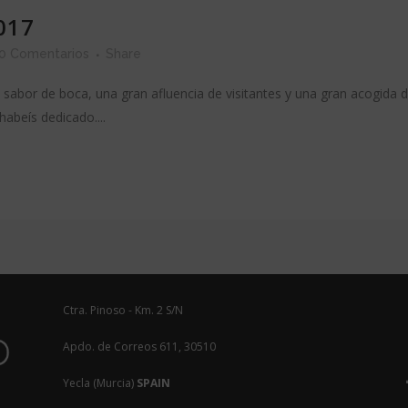
017
0 Comentarios
Share
sabor de boca, una gran afluencia de visitantes y una gran acogida 
abeís dedicado....
Ctra. Pinoso - Km. 2 S/N
Apdo. de Correos 611, 30510
Yecla (Murcia)
SPAIN