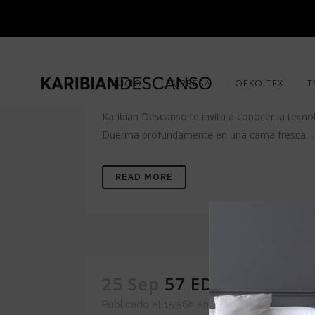
S
01 Jul
EL VERANO ES NU
INICIO
EMPRESA
OEKO-TEX
T
Publicado el 13:48h
en
noticias
por
Karibian
Karibian Descanso te invita a conocer la tecn
Duerma profundamente en una cama fresca....
READ MORE
25 Sep
57 EDICIÓN FMY
Publicado el 15:56h
en
Sin categoría
,
noticia