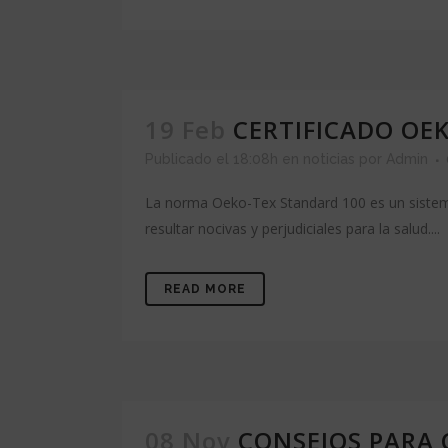
19 Feb
CERTIFICADO OE
Publicado el 18:08h
en
noticias
por
Admin
La norma Oeko-Tex Standard 100 es un sistema
resultar nocivas y perjudiciales para la salud....
READ MORE
08 Nov
CONSEJOS PARA