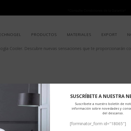
NO ESTÁ PERMITIDA LA VENTA ONLINE DE LOS PRODUCTOS KARIBIAN.
olo se autoriza la venta en TIENDAS FÍSICAS.
*Consulte Condiciones de la Garantía*
ESTRO
ECHNOGEL
PRODUCTOS
MATERIALES
EXPORT
N
 Descanso
0 Comentarios
Share
ología Cooler. Descubre nuevas sensaciones que te proporcionarán con
SUSCRÍBETE A NUESTRA N
Suscríbete a nuestro boletín de noti
información sobre novedades y cons
del descanso.
2018
[forminator_form id="18065"]
s
por
Karibian Descanso
0 Comentarios
Share