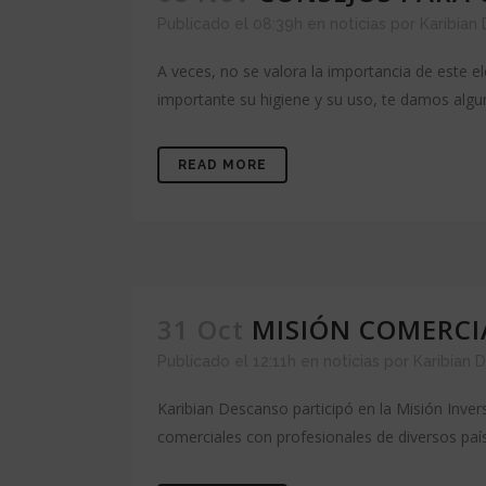
Publicado el 08:39h
en
noticias
por
Karibian
A veces, no se valora la importancia de este 
importante su higiene y su uso, te damos algun
READ MORE
31 Oct
MISIÓN COMERCI
Publicado el 12:11h
en
noticias
por
Karibian 
Karibian Descanso participó en la Misión Inve
comerciales con profesionales de diversos paíse