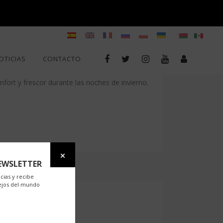
OTICIAS
CONTACTO
fort y frescor durante las noches de invierno.
EWSLETTER
cias y recibe
ejos del mundo