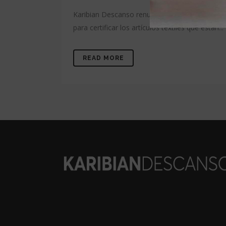
Karibian Descanso renueva un año más el Cert
para certificar los artículos textiles que están...
READ MORE