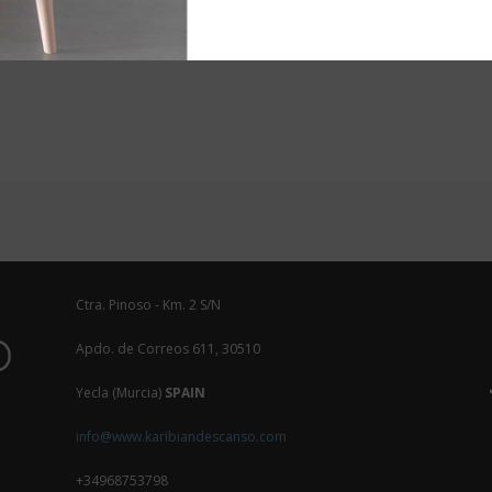
ificado OEKO-TEX® 2017OK1452 AITEX. El certificado Oeko-Tex Standa
Ctra. Pinoso - Km. 2 S/N
Apdo. de Correos 611, 30510
Yecla (Murcia)
SPAIN
info@www.karibiandescanso.com
+34968753798