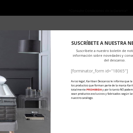
NO ESTÁ PERMITIDA LA VENTA ONLINE DE LOS PRODUCTOS KARIBIAN.
olo se autoriza la venta en TIENDAS FÍSICAS.
*Consulte Condiciones de la Garantía*
K1452
ECHNOGEL
PRODUCTOS
MATERIALES
EXPORT
N
 Descanso
0 Comentarios
Share
SUSCRÍBETE A NUESTRA N
ificado OEKO-TEX® 2017OK1452 AITEX. Este certificado Oeko-Tex Stan
Suscríbete a nuestro boletín de noti
información sobre novedades y cons
están libres...
del descanso.
[forminator_form id="18065"]
Aviso legal, Karibian Descanso le informa que la
los productos que forman parte de la marca Kari
totalmente
PROHIBIDA
y por lo tanto NO podem
sean productos exclusivos y fabricados según las
nuestro catálogo.
KO-TEX
 Descanso
0 Comentarios
Share