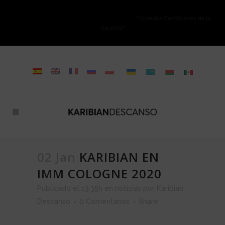
NO ESTÁ PERMITIDA LA VENTA ONLINE DE LOS PRODUCTOS KARIBIAN.
Solo se autoriza la venta en TIENDAS FÍSICAS.
*Consulte Condiciones de la
Garantía*
02 Jan
KARIBIAN EN
IMM COLOGNE 2020
Publicado el 13:35h
en
noticias
por
Karibian
Descanso
0 Comentarios
Share