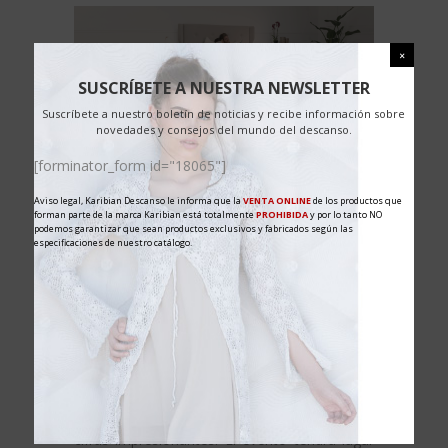
SUSCRÍBETE A NUESTRA NEWSLETTER
Suscríbete a nuestro boletín de noticias y recibe información sobre
novedades y consejos del mundo del descanso.
[forminator_form id="18065"]
Aviso legal, Karibian Descanso le informa que la
VENTA ONLINE
de los productos que
forman parte de la marca Karibian está totalmente
PROHIBIDA
y por lo tanto NO
podemos garantizar que sean productos exclusivos y fabricados según las
especificaciones de nuestro catálogo.
FERIA INTERNACIONAL COLOGNE DEL 13
AL 19 DE ENERO
Karibian Descanso
estará presente en la
Feria IMM Cologne 2020
, que se celebrará
del 13 al 19 de Enero en Colonia (Alemania).
En esta nueva Edición, la Feria presenta unas
cifras impresionantes. El evento tendrá lugar