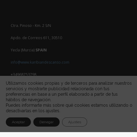
Ctra. Pinoso - Km. 2 S/N
Apdo. de Correos 611, 30510
Yecla (Murcia)
SPAIN
info@www.karibiandescanso.com
+34968753798
Utilizamos cookies propias y de terceros para analizar nuestros
servicios y mostrarte publicidad relacionada con tus
preferencias en base a un perfil elaborado a partir de tus
hábitos de navegación.
Puedes informarte más sobre qué cookies estamos utilizando o
desactivarlas en los ajustes.
Aceptar
Denegar
Ajustes