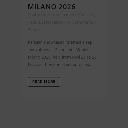
MILANO 2026
Posted at 12:00h
in
news
,
Ferias
by
Karibian Descanso
0 Comments
Share
Karibian showcased its latest sleep
innovations at Salone del Mobile
Milano 2026, held from April 21 to 26.
Discover how the event unfolded...
READ MORE