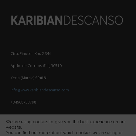
Ctra. Pinoso - Km. 2 S/N
Apdo. de Correos 611, 30510
Yecla (Murcia)
SPAIN
info@www.karibiandescanso.com
+34968753798
We are using cookies to give you the best experience on our
website.
You can find out more about which cookies we are using or