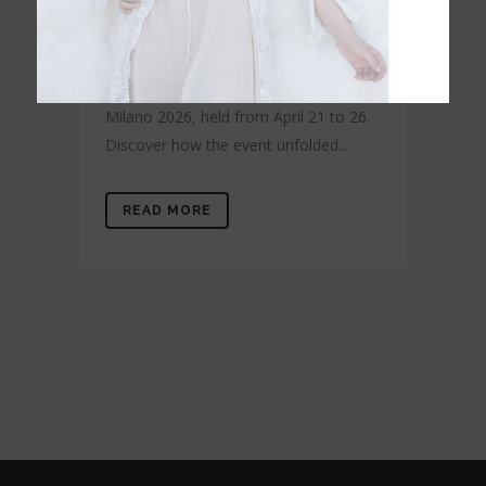
Share
Karibian showcased its latest sleep
innovations at Salone del Mobile
Milano 2026, held from April 21 to 26.
Discover how the event unfolded...
READ MORE