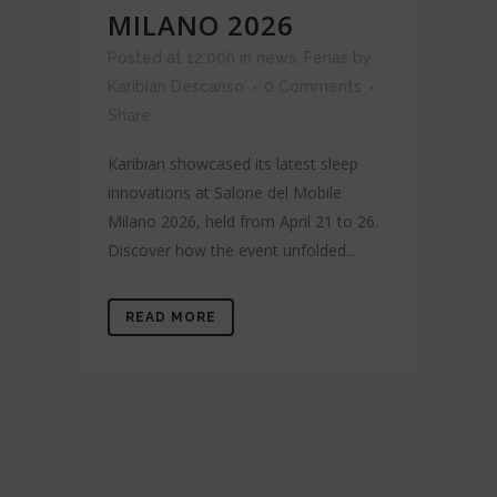
MILANO 2026
Posted at 12:00h
in
news
,
Ferias
by
Karibian Descanso
0 Comments
Share
Karibian showcased its latest sleep
innovations at Salone del Mobile
Milano 2026, held from April 21 to 26.
Discover how the event unfolded...
READ MORE