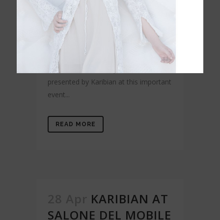
Karibian Descanso
0 Comments
Share
Discover what the 64th edition of the
Yecla Furniture Fair has been like and
learn about the new products
presented by Karibian at this important
event...
READ MORE
28 Apr
KARIBIAN AT
SALONE DEL MOBILE