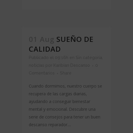
01 Aug
SUEÑO DE
CALIDAD
Publicado el 09:16h
en
Sin categoría
,
noticias
por
Karibian Descanso
0
Comentarios
Share
Cuando dormimos, nuestro cuerpo se
recupera de las cargas diarias,
ayudando a conseguir bienestar
mental y emocional. Descubre una
serie de consejos para tener un buen
descanso reparador....