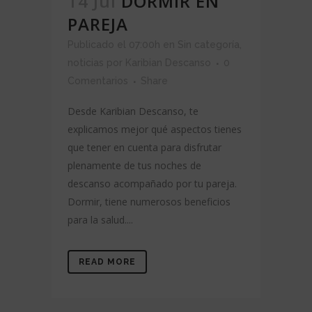
14 Jul
DORMIR EN
PAREJA
Publicado el 07:00h
en
Sin categoría
,
noticias
por
Karibian Descanso
0
Comentarios
Share
Desde Karibian Descanso, te
explicamos mejor qué aspectos tienes
que tener en cuenta para disfrutar
plenamente de tus noches de
descanso acompañado por tu pareja.
Dormir, tiene numerosos beneficios
para la salud....
READ MORE