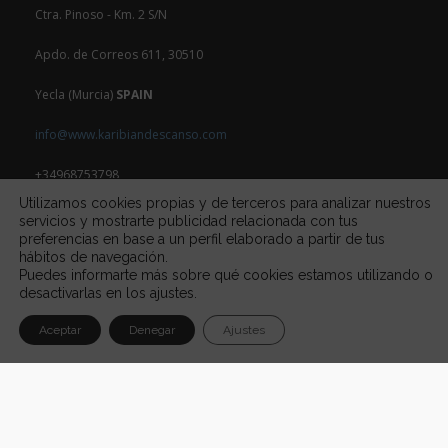
Ctra. Pinoso - Km. 2 S/N
Apdo. de Correos 611, 30510
Yecla (Murcia)
SPAIN
info@www.karibiandescanso.com
+34968753798
Utilizamos cookies propias y de terceros para analizar nuestros
servicios y mostrarte publicidad relacionada con tus
preferencias en base a un perfil elaborado a partir de tus
hábitos de navegación.
Puedes informarte más sobre qué cookies estamos utilizando o
desactivarlas en los ajustes.
Aceptar
Denegar
Ajustes
POLITICA DE PRIVACIDAD
•
NEWSLETTER
•
CONTACTO
•
BUZON S.