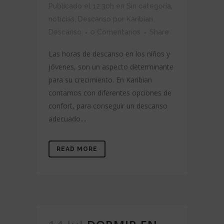
Publicado el 12:30h
en
Sin categoría
,
noticias
,
Descanso
por
Karibian
Descanso
0 Comentarios
Share
Las horas de descanso en los niños y
jóvenes, son un aspecto determinante
para su crecimiento. En Karibian
contamos con diferentes opciones de
confort, para conseguir un descanso
adecuado....
READ MORE