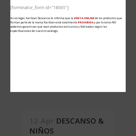
Share
[forminator_form id="18065"]
El modelo Atlantic Cooler, es la última
Aviso legal, Karibian Descanso le informa que la
VENTA ONLINE
de los productos que
forman parte de la marca Karibian está totalmente
PROHIBIDA
y por lo tanto NO
incorporación al catálogo de Karibian
podemos garantizar que sean productos exclusivos y fabricados según las
especificaciones de nuestro catálogo.
Descanso. Un colchón muy completo,
integrado con muelles ensacados y
tejido Cooler para noches sin calor.
Descubre más....
READ MORE
12 Apr
DESCANSO &
NIÑOS