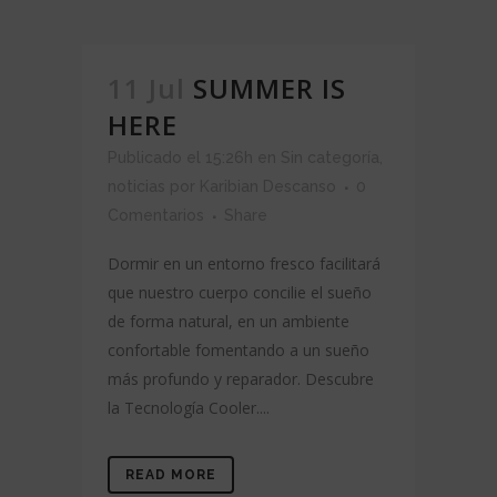
11 Jul
SUMMER IS
HERE
Publicado el 15:26h
en
Sin categoría
,
noticias
por
Karibian Descanso
0
Comentarios
Share
Dormir en un entorno fresco facilitará
que nuestro cuerpo concilie el sueño
de forma natural, en un ambiente
confortable fomentando a un sueño
más profundo y reparador. Descubre
la Tecnología Cooler....
READ MORE